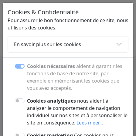
Cookies & Confidentialité
YEM
.BE
Pour assurer le bon fonctionnement de ce site, nous
utilisons des cookies.
En savoir plus sur les cookies
Home
Sous-pages
Articles
Contact
Antiquités & art
Bijoux & montres
Plus
Cookies nécessaires
aident à garantir les
fonctions de base de notre site, par
exemple en mémorisant les cookies que
vous avez acceptés.
Yembe | page de départ avec
liens, outils et informations
Cookies analytiques
nous aident à
analyser le comportement de navigation
individuel sur nos sites et à personnaliser le
Yembe est une page de départ claire avec des
site en conséquence.
Lees meer...
liens utiles, des outils et des informations sur
divers sujets et secteurs. Accédez rapidement
Cookies marketing
Ces cookies nous